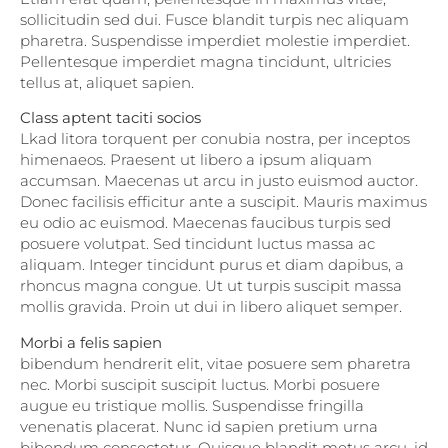
sollicitudin sed dui. Fusce blandit turpis nec aliquam
pharetra. Suspendisse imperdiet molestie imperdiet.
Pellentesque imperdiet magna tincidunt, ultricies
tellus at, aliquet sapien.
Class aptent taciti socios
Lkad litora torquent per conubia nostra, per inceptos
himenaeos. Praesent ut libero a ipsum aliquam
accumsan. Maecenas ut arcu in justo euismod auctor.
Donec facilisis efficitur ante a suscipit. Mauris maximus
eu odio ac euismod. Maecenas faucibus turpis sed
posuere volutpat. Sed tincidunt luctus massa ac
aliquam. Integer tincidunt purus et diam dapibus, a
rhoncus magna congue. Ut ut turpis suscipit massa
mollis gravida. Proin ut dui in libero aliquet semper.
Morbi a felis sapien
bibendum hendrerit elit, vitae posuere sem pharetra
nec. Morbi suscipit suscipit luctus. Morbi posuere
augue eu tristique mollis. Suspendisse fringilla
venenatis placerat. Nunc id sapien pretium urna
bibendum consectetur. Quisque blandit metus arcu, id