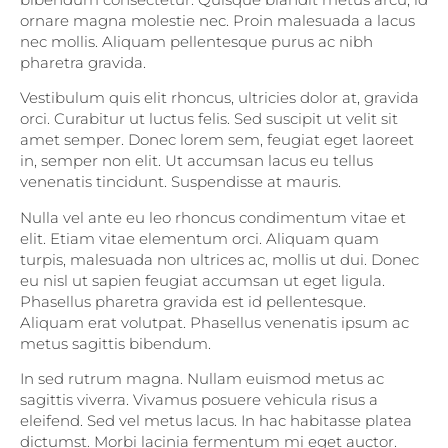
ornare magna molestie nec. Proin malesuada a lacus
nec mollis. Aliquam pellentesque purus ac nibh
pharetra gravida.
Vestibulum quis elit rhoncus, ultricies dolor at, gravida
orci. Curabitur ut luctus felis. Sed suscipit ut velit sit
amet semper. Donec lorem sem, feugiat eget laoreet
in, semper non elit. Ut accumsan lacus eu tellus
venenatis tincidunt. Suspendisse at mauris.
Nulla vel ante eu leo rhoncus condimentum vitae et
elit. Etiam vitae elementum orci. Aliquam quam
turpis, malesuada non ultrices ac, mollis ut dui. Donec
eu nisl ut sapien feugiat accumsan ut eget ligula.
Phasellus pharetra gravida est id pellentesque.
Aliquam erat volutpat. Phasellus venenatis ipsum ac
metus sagittis bibendum.
In sed rutrum magna. Nullam euismod metus ac
sagittis viverra. Vivamus posuere vehicula risus a
eleifend. Sed vel metus lacus. In hac habitasse platea
dictumst. Morbi lacinia fermentum mi eget auctor.