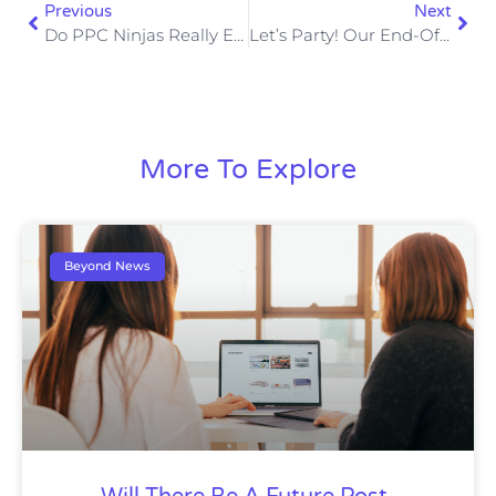
Previous
Next
Do PPC Ninjas Really Exist?
Let’s Party! Our End-Of-The-Year Celebration
More To Explore
Beyond News